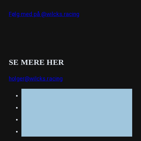
Følg med på @wilcks.racing
SE MERE HER
holger@wilcks.racing